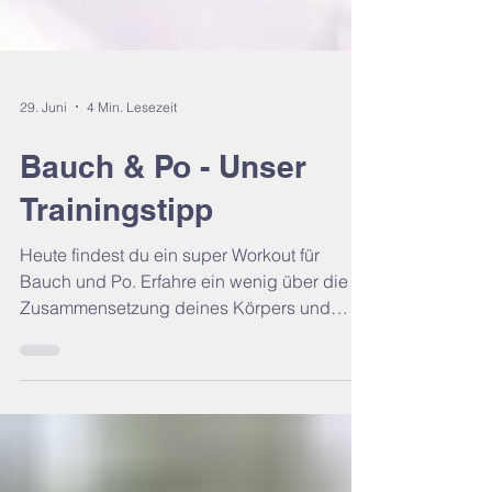
29. Juni
4 Min. Lesezeit
Bauch & Po - Unser
Trainingstipp
Heute findest du ein super Workout für
Bauch und Po. Erfahre ein wenig über die
Zusammensetzung deines Körpers und
probiere am besten unsere Trainingstipps
einmal aus. Die Po-Muskulatur kurz
beschrieben: Dein Po setzt sich aus drei
Hauptmuskeln zusammen: Gluteus minimus,
Gluteus medius und Gluteus maximus. Sie