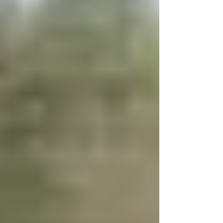
arbeiten zusammen, um die Beine zu
bewegen und zu rotieren. Sie strecken die
Hüfte und kippen dein Becken nach hinten.
Der Gluteus maximus ist übrigens der größte
und s