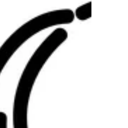
fehlt, ist die Zeit, um mal Luft zu holen oder
um den inneren Pausenknopf zu drüc