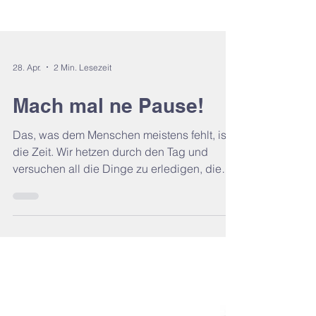
28. Apr.
2 Min. Lesezeit
Mach mal ne Pause!
Das, was dem Menschen meistens fehlt, ist
die Zeit. Wir hetzen durch den Tag und
versuchen all die Dinge zu erledigen, die
auf unserer täglichen „To – do – Liste“
stehen. Man hetzt von der Arbeit mit einem
Abstecher zum Supermarkt, saugt dann
noch mal schnell die Wohnung und erledigt
nebenbei noch den Schreibkram vom Sofa
aus. Kennst du solche Tage? Zeit um
Durchatmen Das, was an solchen Tagen