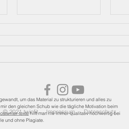
Melde dich ab dem 1.
Hol 
August an!
dem 
gewandt, um das Material zu strukturieren und alles zu 
 mir den gleichen Schub wie die tägliche Motivation beim 
© 2021 twinfit
Impressum
Datenschutz
ostwriter-texte
 hilft man mir immer qualitativ hochwertig bei 
le und ohne Plagiate.