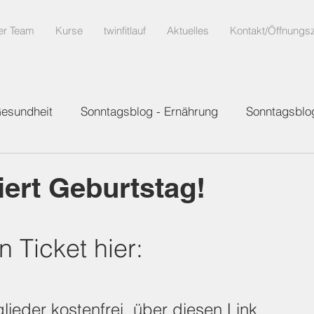
er Team
Kurse
twinfitlauf
Aktuelles
Kontakt/Öffnungsz
Gesundheit
Sonntagsblog - Ernährung
Sonntagsblo
eiert Geburtstag!
 Ticket hier:
tglieder kostenfrei, über diesen Link