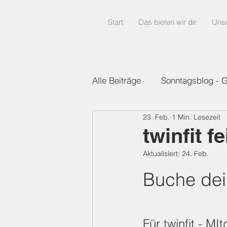
Start
Das bieten wir dir
Uns
Alle Beiträge
Sonntagsblog - 
23. Feb.
1 Min. Lesezeit
Sonntagsblog Fitness
twinfit f
Aktualisiert:
24. Feb.
Buche dein
Für twinfit - MI